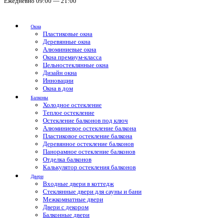
Ежедневно 09:00 — 21:00
Окна
Пластиковые окна
Деревянные окна
Алюминиевые окна
Окна премиум-класса
Цельностеклянные окна
Дизайн окна
Инновации
Окна в дом
Балконы
Холодное остекление
Теплое остекление
Остекление балконов под ключ
Алюминиевое остекление балкона
Пластиковое остекление балкона
Деревянное остекление балконов
Панорамное остекление балконов
Отделка балконов
Калькулятор остекления балконов
Двери
Входные двери в коттедж
Стеклянные двери для сауны и бани
Межкомнатные двери
Двери с декором
Балконные двери