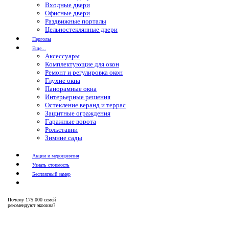
Входные двери
Офисные двери
Раздвижные порталы
Цельностеклянные двери
Перголы
Еще...
Аксессуары
Комплектующие для окон
Ремонт и регулировка окон
Глухие окна
Панорамные окна
Интерьерные решения
Остекление веранд и террас
Защитные ограждения
Гаражные ворота
Рольставни
Зимние сады
Акции и мероприятия
Узнать стоимость
Бесплатный замер
Почему
175 000 семей
рекомендуют экоокна?