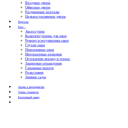
Входные двери
Офисные двери
Раздвижные порталы
Цельностеклянные двери
Перголы
Еще...
Аксессуары
Комплектующие для окон
Ремонт и регулировка окон
Глухие окна
Панорамные окна
Интерьерные решения
Остекление веранд и террас
Защитные ограждения
Гаражные ворота
Рольставни
Зимние сады
Акции и мероприятия
Узнать стоимость
Бесплатный замер