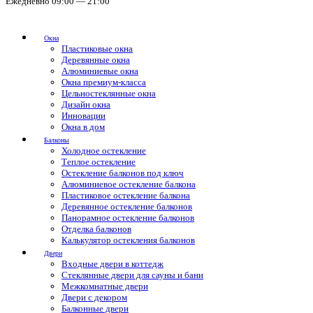
Ежедневно 09:00 — 21:00
Окна
Пластиковые окна
Деревянные окна
Алюминиевые окна
Окна премиум-класса
Цельностеклянные окна
Дизайн окна
Инновации
Окна в дом
Балконы
Холодное остекление
Теплое остекление
Остекление балконов под ключ
Алюминиевое остекление балкона
Пластиковое остекление балкона
Деревянное остекление балконов
Панорамное остекление балконов
Отделка балконов
Калькулятор остекления балконов
Двери
Входные двери в коттедж
Стеклянные двери для сауны и бани
Межкомнатные двери
Двери с декором
Балконные двери