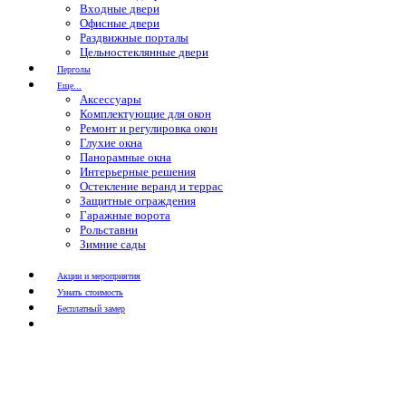
Входные двери
Офисные двери
Раздвижные порталы
Цельностеклянные двери
Перголы
Еще...
Аксессуары
Комплектующие для окон
Ремонт и регулировка окон
Глухие окна
Панорамные окна
Интерьерные решения
Остекление веранд и террас
Защитные ограждения
Гаражные ворота
Рольставни
Зимние сады
Акции и мероприятия
Узнать стоимость
Бесплатный замер