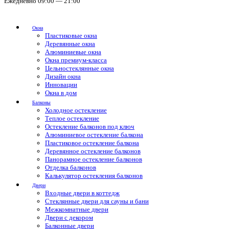
Ежедневно 09:00 — 21:00
Окна
Пластиковые окна
Деревянные окна
Алюминиевые окна
Окна премиум-класса
Цельностеклянные окна
Дизайн окна
Инновации
Окна в дом
Балконы
Холодное остекление
Теплое остекление
Остекление балконов под ключ
Алюминиевое остекление балкона
Пластиковое остекление балкона
Деревянное остекление балконов
Панорамное остекление балконов
Отделка балконов
Калькулятор остекления балконов
Двери
Входные двери в коттедж
Стеклянные двери для сауны и бани
Межкомнатные двери
Двери с декором
Балконные двери