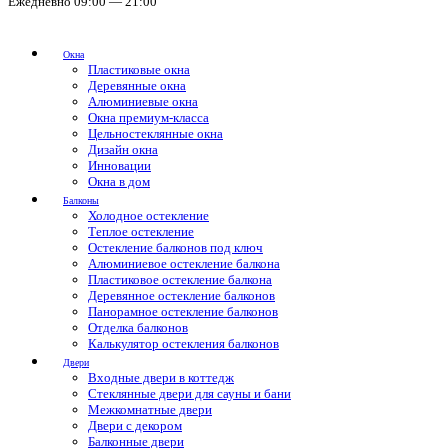
Ежедневно 09:00 — 21:00
Окна
Пластиковые окна
Деревянные окна
Алюминиевые окна
Окна премиум-класса
Цельностеклянные окна
Дизайн окна
Инновации
Окна в дом
Балконы
Холодное остекление
Теплое остекление
Остекление балконов под ключ
Алюминиевое остекление балкона
Пластиковое остекление балкона
Деревянное остекление балконов
Панорамное остекление балконов
Отделка балконов
Калькулятор остекления балконов
Двери
Входные двери в коттедж
Стеклянные двери для сауны и бани
Межкомнатные двери
Двери с декором
Балконные двери