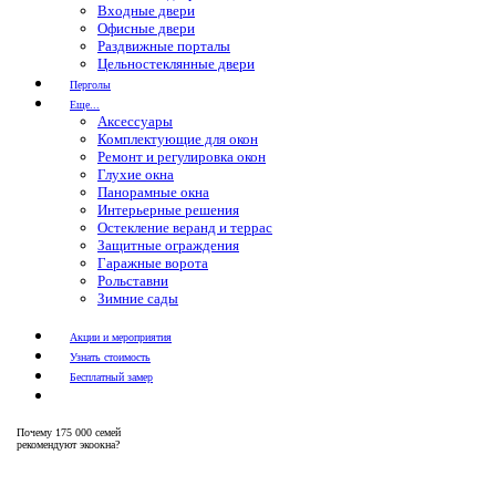
Входные двери
Офисные двери
Раздвижные порталы
Цельностеклянные двери
Перголы
Еще...
Аксессуары
Комплектующие для окон
Ремонт и регулировка окон
Глухие окна
Панорамные окна
Интерьерные решения
Остекление веранд и террас
Защитные ограждения
Гаражные ворота
Рольставни
Зимние сады
Акции и мероприятия
Узнать стоимость
Бесплатный замер
Почему
175 000 семей
рекомендуют экоокна?