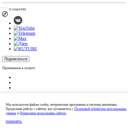
Мы в соцсетях
Подписаться
Принимаем к оплате
Оплатить заказ
Оставляя на сайте свои контактные данные, Вы даете согласие на обработку
Мы используем файлы cookie, метрические программы и системы аналитики.
своих персональных данных в соответствии с
политикой
Продолжая работу с сайтом, вы соглашаетесь с
Политикой обработки персональных
конфиденциальности
.
данных
и
Правилами пользования сайтом.
Сайт не является публичной офертой и носит информационный характер.
Политика обработки персональных данных
,
Согласие на обработку
принять
персональных данных
,
Согласие на получение рекламных материалов
.